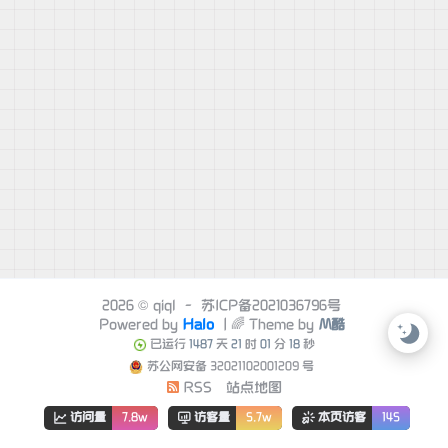
2026 ©
qiql
-
苏ICP备2021036796号
Powered by
Halo
| 🌈 Theme by
M酷
已运行
1487
天
21
时
01
分
18
秒
苏公网安备 32021102001209 号
RSS
站点地图
访问量
7.8w
访客量
5.7w
本页访客
145